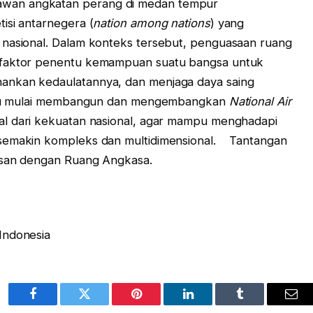
wan angkatan perang di medan tempur
isi antarnegera (
nation among nations
) yang
 nasional. Dalam konteks tersebut, penguasaan ruang
 faktor penentu kemampuan suatu bangsa untuk
ankan kedaulatannya, dan menjaga daya saing
perlu mulai membangun dan mengembangkan
National Air
ral dari kekuatan nasional, agar mampu menghadapi
 semakin kompleks dan multidimensional. Tantangan
isan dengan Ruang Angkasa.
Indonesia
Facebook
Twitter
Pinterest
LinkedIn
Tumblr
Ema