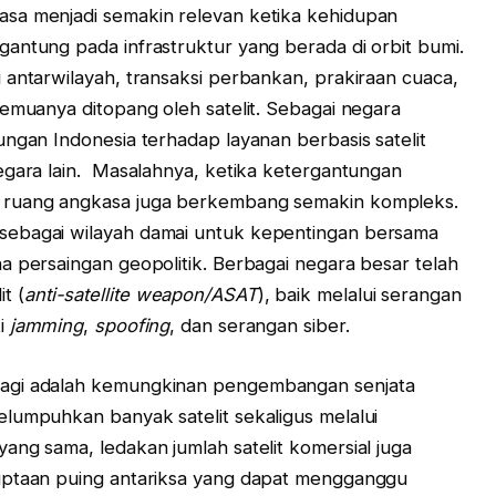
sa menjadi semakin relevan ketika kehidupan
antung pada infrastruktur yang berada di orbit bumi.
 antarwilayah, transaksi perbankan, prakiraan cuaca,
semuanya ditopang oleh satelit. Sebagai negara
ungan Indonesia terhadap layanan berbasis satelit
egara lain. Masalahnya, ketika ketergantungan
 ruang angkasa juga berkembang semakin kompleks.
sebagai wilayah damai untuk kepentingan bersama
a persaingan geopolitik. Berbagai negara besar telah
t (
anti-satellite weapon/ASAT
), baik melalui serangan
ti
jamming
,
spoofing
, dan serangan siber.
lagi adalah kemungkinan pengembangan senjata
lumpuhkan banyak satelit sekaligus melalui
ang sama, ledakan jumlah satelit komersial juga
iptaan puing antariksa yang dapat mengganggu