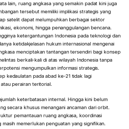
ta lain, ruang angkasa yang semakin padat kini juga
bangan tersebut memiliki implikasi strategis yang
dap satelit dapat melumpuhkan berbagai sektor
munikasi, ekonomi, hingga penanggulangan bencana.
ingginya ketergantungan Indonesia pada teknologi dan
 adanya ketidakjelasan hukum internasional mengenai
angkasa menciptakan tantangan tersendiri bagi konsep
elintas berkali-kali di atas wilayah Indonesia tanpa
erpotensi mengumpulkan informasi strategis.
p kedaulatan pada abad ke-21 tidak lagi
au perairan teritorial.
sejumlah keterbatasan internal. Hingga kini belum
ang secara khusus menangani ancaman dari orbit.
truktur pemantauan ruang angkasa, koordinasi
g masih memerlukan penguatan yang signifikan.