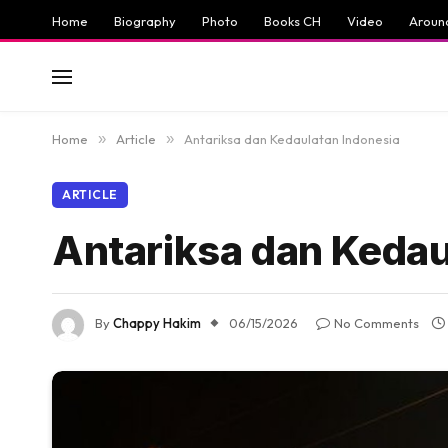
Home
Biography
Photo
Books CH
Video
Aroun
Home
»
Article
»
Antariksa dan Kedaulatan Indonesia
ARTICLE
Antariksa dan Kedau
By
Chappy Hakim
06/15/2026
No Comments