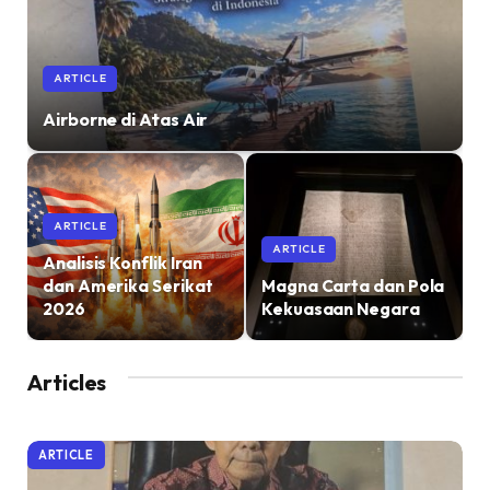
ARTICLE
Airborne di Atas Air
ARTICLE
ARTICLE
Analisis Konflik Iran
dan Amerika Serikat
Magna Carta dan Pola
2026
Kekuasaan Negara
Articles
ARTICLE