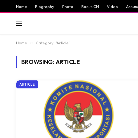
Home
Biography
Photo
Books CH
Video
Aroun
Home
»
Category: "Article"
BROWSING:
ARTICLE
ARTICLE