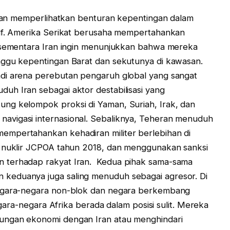
–Iran memperlihatkan benturan kepentingan dalam
tif. Amerika Serikat berusaha mempertahankan
, sementara Iran ingin menunjukkan bahwa mereka
nggu kepentingan Barat dan sekutunya di kawasan.
di arena perebutan pengaruh global yang sangat
uh Iran sebagai aktor destabilisasi yang
ng kelompok proksi di Yaman, Suriah, Irak, dan
avigasi internasional. Sebaliknya, Teheran menuduh
empertahankan kehadiran militer berlebihan di
n nuklir JCPOA tahun 2018, dan menggunakan sanksi
 terhadap rakyat Iran. Kedua pihak sama-sama
keduanya juga saling menuduh sebagai agresor. Di
negara-negara non-blok dan negara berkembang
negara-negara Afrika berada dalam posisi sulit. Mereka
ungan ekonomi dengan Iran atau menghindari