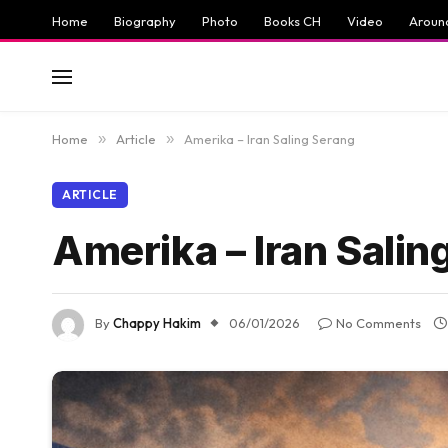
Home
Biography
Photo
Books CH
Video
Aroun
Home
»
Article
»
Amerika – Iran Saling Serang
ARTICLE
Amerika – Iran Salin
By
Chappy Hakim
06/01/2026
No Comments