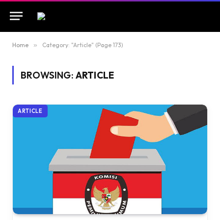
Home
»
Category: "Article" (Page 173)
BROWSING:
ARTICLE
ARTICLE