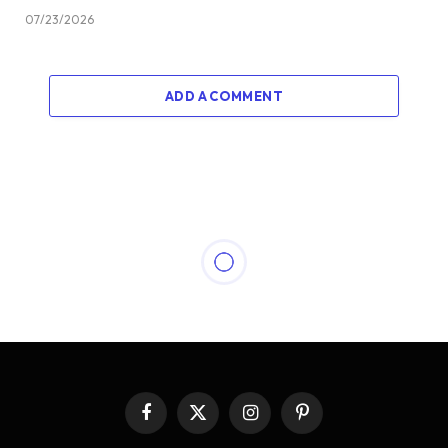
07/23/2026
ADD A COMMENT
ARTICLE
Nuklir sebagai Rem
Darurat Perang Keputusan
Kontroversial Harry S.