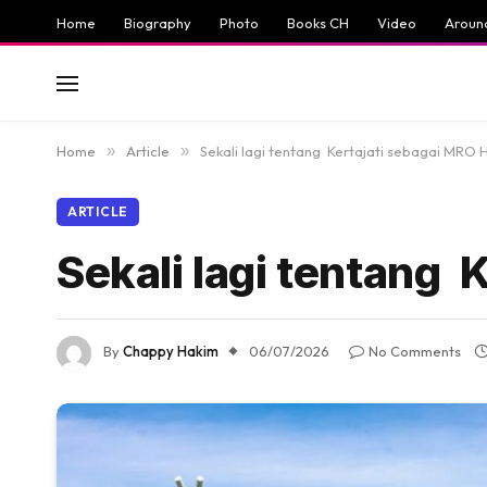
Home
Biography
Photo
Books CH
Video
Aroun
Home
»
Article
»
Sekali lagi tentang Kertajati sebagai MRO 
ARTICLE
Sekali lagi tentang 
By
Chappy Hakim
06/07/2026
No Comments