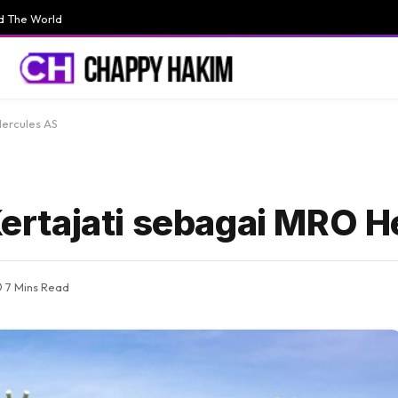
d The World
Hercules AS
Kertajati sebagai MRO 
7 Mins Read