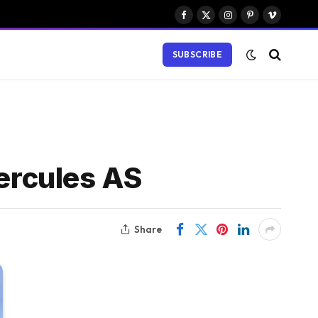
Facebook
X
Instagram
Pinterest
Vimeo
(Twitter)
SUBSCRIBE
Hercules AS
Share