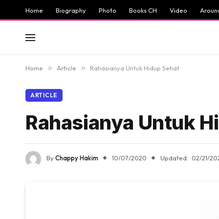
Home
Biography
Photo
Books CH
Video
Aroun
Home
»
Article
»
Rahasianya Untuk Hidup Sehat
ARTICLE
Rahasianya Untuk H
By
Chappy Hakim
10/07/2020
Updated:
02/21/20