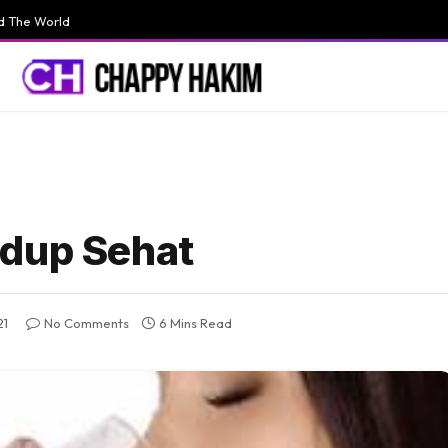
d The World
idup Sehat
21
No Comments
6 Mins Read