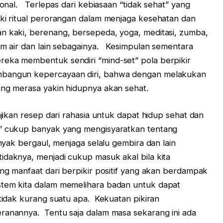
rsonal. Terlepas dari kebiasaan “tidak sehat” yang
iki ritual perorangan dalam menjaga kesehatan dan
 kaki, berenang, bersepeda, yoga, meditasi, zumba,
um air dan lain sebagainya. Kesimpulan sementara
reka membentuk sendiri “mind-set” pola berpikir
bangun kepercayaan diri, bahwa dengan melakukan
ing merasa yakin hidupnya akan sehat.
n resep dari rahasia untuk dapat hidup sehat dan
r” cukup banyak yang mengisyaratkan tentang
anyak bergaul, menjaga selalu gembira dan lain
daknya, menjadi cukup masuk akal bila kita
ang manfaat dari berpikir positif yang akan berdampak
stem kita dalam memelihara badan untuk dapat
 tidak kurang suatu apa. Kekuatan pikiran
eranannya. Tentu saja dalam masa sekarang ini ada