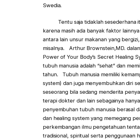
Swedia.
Tentu saja tidaklah sesederhana itu
karena masih ada banyak faktor lainn
antara lain unsur makanan yang bergizi, 
misalnya. Arthur Brownstein,MD. dala
Power of Your Body’s Secret Healing S
tubuh manusia adalah “sehat” dan memili
tahun. Tubuh manusia memiliki kemamp
system) dan juga menyembuhkan diri s
seseorang bila sedang menderita penyak
terapi dokter dan lain sebagainya hany
penyembuhan tubuh manusia berasal dar
dan healing system yang memegang pera
perkembangan ilmu pengetahuan tent
tradisional, spiritual serta penggunaan 