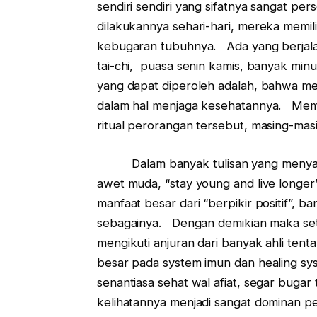
sendiri sendiri yang sifatnya sangat pe
dilakukannya sehari-hari, mereka memil
kebugaran tubuhnya. Ada yang berjalan
tai-chi, puasa senin kamis, banyak min
yang dapat diperoleh adalah, bahwa me
dalam hal menjaga kesehatannya. Mem
ritual perorangan tersebut, masing-mas
Dalam banyak tulisan yang menyajika
awet muda, “stay young and live longe
manfaat besar dari “berpikir positif”, b
sebagainya. Dengan demikian maka seti
mengikuti anjuran dari banyak ahli tent
besar pada system imun dan healing sy
senantiasa sehat wal afiat, segar bugar
kelihatannya menjadi sangat dominan p