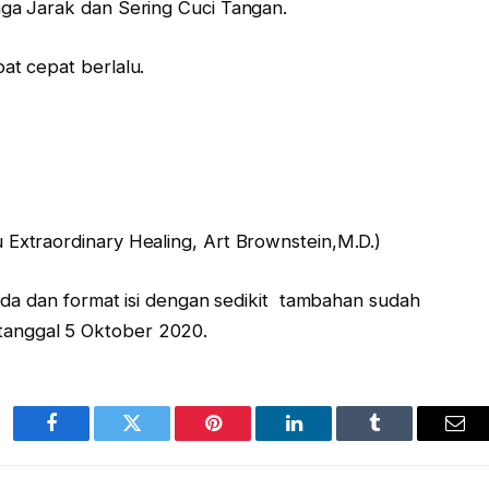
aga Jarak dan Sering Cuci Tangan.
at cepat berlalu.
 Extraordinary Healing, Art Brownstein,M.D.)
beda dan format isi dengan sedikit tambahan sudah
tanggal 5 Oktober 2020.
Facebook
Twitter
Pinterest
LinkedIn
Tumblr
Ema