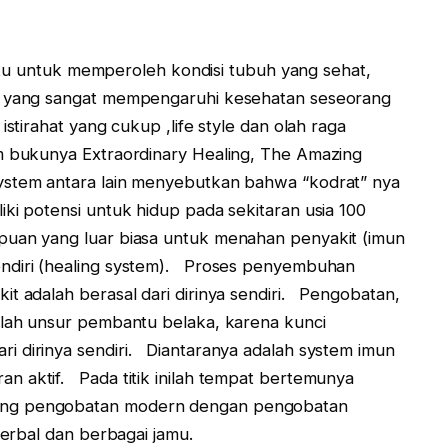
 untuk memperoleh kondisi tubuh yang sehat,
ya yang sangat mempengaruhi kesehatan seseorang
istirahat yang cukup ,life style dan olah raga
m bukunya Extraordinary Healing, The Amazing
ystem antara lain menyebutkan bahwa “kodrat” nya
ki potensi untuk hidup pada sekitaran usia 100
uan yang luar biasa untuk menahan penyakit (imun
endiri (healing system). Proses penyembuhan
it adalah berasal dari dirinya sendiri. Pengobatan,
alah unsur pembantu belaka, karena kunci
i dirinya sendiri. Diantaranya adalah system imun
n aktif. Pada titik inilah tempat bertemunya
ang pengobatan modern dengan pengobatan
herbal dan berbagai jamu.