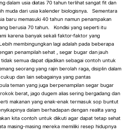
am usia diatas 70 tahun terlihat sangat fit dan
ih muda dari usia kalender biologisnya. Sementara
usia baru memasuki 40 tahun namun penampakan
ang berusia 70 tahun. Kondisi yang seperti itu
mi karena banyak sekali faktor-faktor yang
ebih membingungkan lagi adalah pada beberapa
engan penampilah sehat , segar bugar dan jauh
ta tidak semua dapat dijadikan sebagai contoh untuk
emang seorang yang rajin berolah raga, disiplin dalam
 cukup dan lain sebagainya yang pantas
ula teman yang juga berpenampilan segar bugar
rokok berat, jago dugem alias sering bergadang dan
erti makanan yang enak-enak termasuk sop buntut
enyikapinya dalam berhadapan dengan realita yang
akan kita contoh untuk diikuti agar dapat tetap sehat
a masing-masing mereka memiliki resep hidupnya