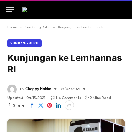
Home
»
Sumbang Buku
»
Kunjungan ke Lemhannas RI
SUMBANG BUKU
Kunjungan ke Lemhannas
RI
By
Chappy Hakim
03/06/2021
Updated:
04/15/2021
No Comments
2 Mins Read
Share