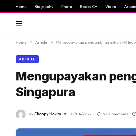
Home
Biography
Photo
Books CH
Video
Aroun
Home
»
Article
»
Mengupayakan pengambilan alihan FIR Indo
ARTICLE
Mengupayakan pengam
Singapura
By
Chappy Hakim
02/04/2022
No Comments