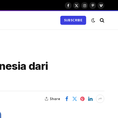
Facebook
X
Instagram
Pinterest
Vimeo
(Twitter)
SUBSCRIBE
esia dari
Share