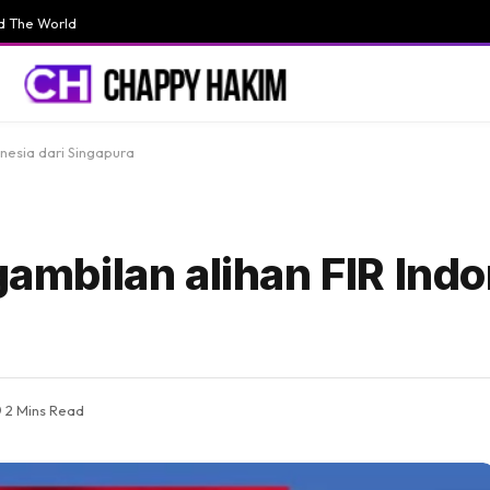
d The World
nesia dari Singapura
bilan alihan FIR Indon
2 Mins Read