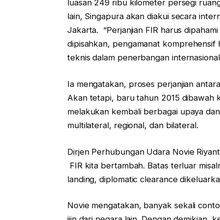
luasan 249 ribu kilometer persegi ruan
lain, Singapura akan diakui secara inter
Jakarta. “Perjanjian FIR harus dipahami
dipisahkan, pengamanat komprehensif h
teknis dalam penerbangan internasional,
Ia mengatakan, proses perjanjian antara
Akan tetapi, baru tahun 2015 dibawah 
melakukan kembali berbagai upaya dan n
multilateral, regional, dan bilateral.
Dirjen Perhubungan Udara Novie Riyan
FIR kita bertambah. Batas terluar misal
landing, diplomatic clearance dikeluark
Novie mengatakan, banyak sekali contoh
ijin dari negara lain. Dengan demikian, 