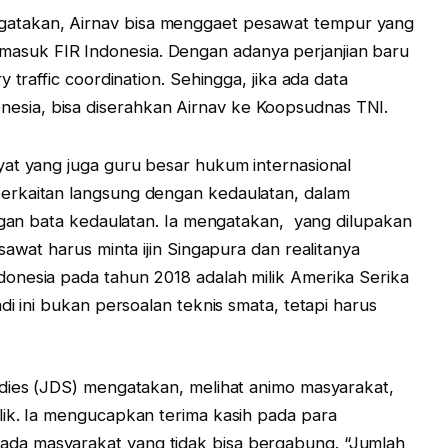
ngatakan, Airnav bisa menggaet pesawat tempur yang
masuk FIR Indonesia. Dengan adanya perjanjian baru
ary traffic coordination. Sehingga, jika ada data
nesia, bisa diserahkan Airnav ke Koopsudnas TNI.
at yang juga guru besar hukum internasional
erkaitan langsung dengan kedaulatan, dalam
ngan bata kedaulatan. Ia mengatakan, yang dilupakan
sawat harus minta ijin Singapura dan realitanya
onesia pada tahun 2018 adalah milik Amerika Serika
di ini bukan persoalan teknis smata, tetapi harus
udies (JDS) mengatakan, melihat animo masyarakat,
lik. Ia mengucapkan terima kasih pada para
a masyarakat yang tidak bisa bergabung. “Jumlah