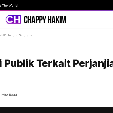
d The World
an FIR dengan Singapura
 Publik Terkait Perjanji
4 Mins Read