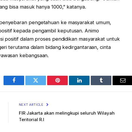
 yang bisa masuk hanya 1000,” katanya.
i penyebaran pengetahuan ke masyarakat umum,
ositif kepada pengambil keputusan. Animo
si positif dalam proses pendidikan masyarakat untuk
egeri terutama dalam bidang kedirgantaraan, cinta
 wawasan kebangsaan.
Facebook
Twitter
Pinterest
LinkedIn
Tumblr
Ema
NEXT ARTICLE
FIR Jakarta akan melingkupi seluruh Wilayah
Teritorial R.I