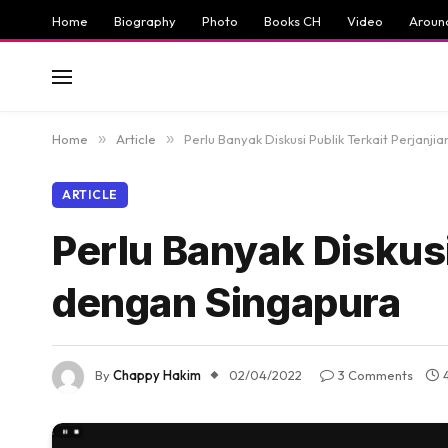
Home
Biography
Photo
Books CH
Video
Aroun
Home
»
Article
»
Perlu Banyak Diskusi Publik Terkait Perjanji
ARTICLE
Perlu Banyak Diskusi
dengan Singapura
By
Chappy Hakim
02/04/2022
3 Comments