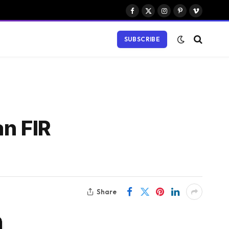
Facebook
X
Instagram
Pinterest
Vimeo
(Twitter)
SUBSCRIBE
an FIR
Share