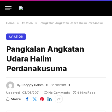
Home
»
Aviation
»
Pangkalan Angkatan Udara Halim Perdanakusuma
AVIATION
Pangkalan Angkatan
Udara Halim
Perdanakusuma
By
Chappy Hakim
03/11/2019
Updated:
03/03/2021
No Comments
4 Mins Read
Share