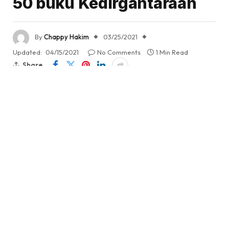
50 buku Kedirgantaraan
By
Chappy Hakim
03/25/2021
Updated:
04/15/2021
No Comments
1 Min Read
Share