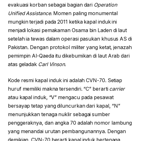
evakuasi korban sebagai bagian dari
Operation
Unified Assistance
. Momen paling monumental
mungkin terjadi pada 2011 ketika kapal induk ini
menjadi lokasi pemakaman Osama bin Laden di laut
setelah ia tewas dalam operasi pasukan khusus AS di
Pakistan. Dengan protokol militer yang ketat, jenazah
pemimpin Al-Qaeda itu dikebumikan di laut Arab dari
atas geladak
Carl Vinson
.
Kode resmi kapal induk ini adalah CVN-70. Setiap
huruf memiliki makna tersendiri. “C” berarti
carrier
atau kapal induk, “V” mengacu pada pesawat
bersayap tetap yang diluncurkan dari kapal, “N”
menunjukkan tenaga nuklir sebagai sumber
penggeraknya, dan angka 70 adalah nomor lambung
yang menandai urutan pembangunannya. Dengan
demikian, CVN-70 berarti kapal induk bertenaga