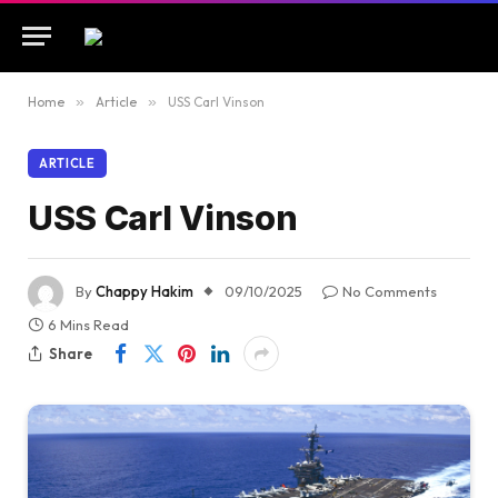
Home
»
Article
»
USS Carl Vinson
ARTICLE
USS Carl Vinson
By
Chappy Hakim
09/10/2025
No Comments
6 Mins Read
Share