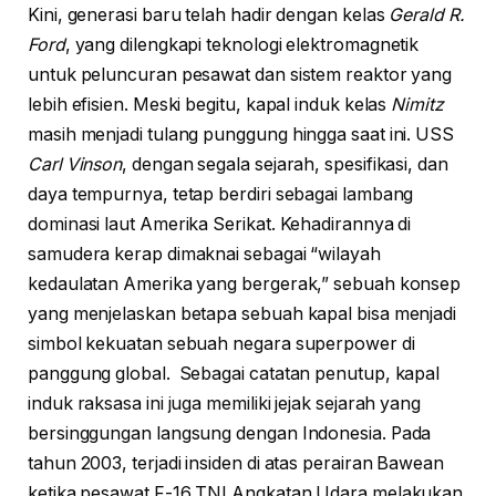
Kini, generasi baru telah hadir dengan kelas
Gerald R.
Ford
, yang dilengkapi teknologi elektromagnetik
untuk peluncuran pesawat dan sistem reaktor yang
lebih efisien. Meski begitu, kapal induk kelas
Nimitz
masih menjadi tulang punggung hingga saat ini. USS
Carl Vinson
, dengan segala sejarah, spesifikasi, dan
daya tempurnya, tetap berdiri sebagai lambang
dominasi laut Amerika Serikat. Kehadirannya di
samudera kerap dimaknai sebagai “wilayah
kedaulatan Amerika yang bergerak,” sebuah konsep
yang menjelaskan betapa sebuah kapal bisa menjadi
simbol kekuatan sebuah negara superpower di
panggung global. Sebagai catatan penutup, kapal
induk raksasa ini juga memiliki jejak sejarah yang
bersinggungan langsung dengan Indonesia. Pada
tahun 2003, terjadi insiden di atas perairan Bawean
ketika pesawat F-16 TNI Angkatan Udara melakukan