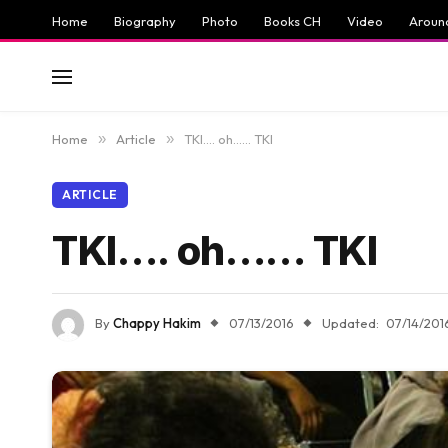
Home
Biography
Photo
Books CH
Video
Aroun
Home
»
Article
»
TKI…. oh…… TKI
ARTICLE
TKI…. oh…… TKI
By
Chappy Hakim
07/13/2016
Updated:
07/14/201