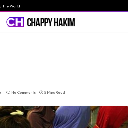
d The World
6
No Comments
5 Mins Read