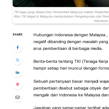
TKI ilega yang dideportasi Pemerintah Malaysia melalui Pelabuha
Ribu TKI illegal di Malaysia membutuhkan Pengampunan dari Peme
Indonesia
Hubungan Indonesia dengan Malaysia , 
SHARE
negatif dibanding dengan masalah yang p
arus pemberitaan di berbagai media.
Berita-berita tentang TKI (Tenaga Kerja
hampir setiap hari muncul dengan format
Sebuah pertanyaan besar menjadi waja
pemberitaan disebut sebagai obyek dan “
mengalir dari Indonesia ke Malaysia dan
Jawaban yang samar-samar terlihat adal