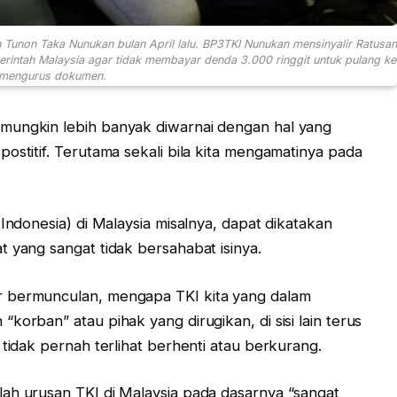
n Tunon Taka Nunukan bulan April lalu. BP3TKI Nunukan mensinyalir Ratusan
rintah Malaysia agar tidak membayar denda 3.000 ringgit untuk pulang ke
 mengurus dokumen.
mungkin lebih banyak diwarnai dengan hal yang
ostitif. Terutama sekali bila kita mengamatinya pada
 Indonesia) di Malaysia misalnya, dapat dikatakan
 yang sangat tidak bersahabat isinya.
r bermunculan, mengapa TKI kita yang dalam
korban” atau pihak yang dirugikan, di sisi lain terus
 tidak pernah terlihat berhenti atau berkurang.
ah urusan TKI di Malaysia pada dasarnya “sangat