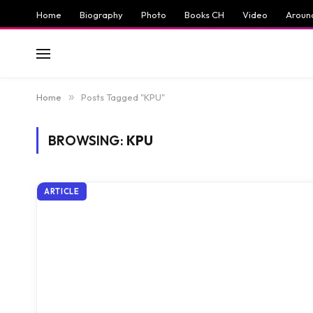
Home
Biography
Photo
Books CH
Video
Aroun
Home
»
Posts Tagged "KPU"
BROWSING:
KPU
ARTICLE