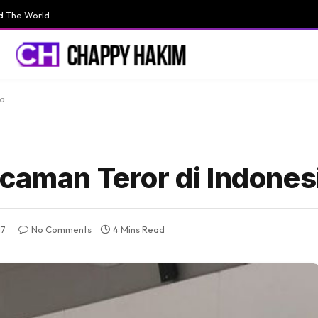
d The World
ia
ncaman Teror di Indones
17
No Comments
4 Mins Read