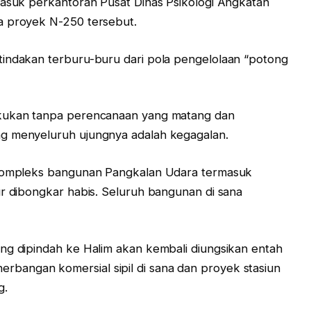
asuk perkantoran Pusat Dinas Psikologi Angkatan
ya proyek N-250 tersebut.
tindakan terburu-buru dari pola pengelolaan “potong
akukan tanpa perencanaan yang matang dan
ng menyeluruh ujungnya adalah kegagalan.
. Kompleks bangunan Pangkalan Udara termasuk
ur dibongkar habis. Seluruh bangunan di sana
ng dipindah ke Halim akan kembali diungsikan entah
bangan komersial sipil di sana dan proyek stasiun
g.