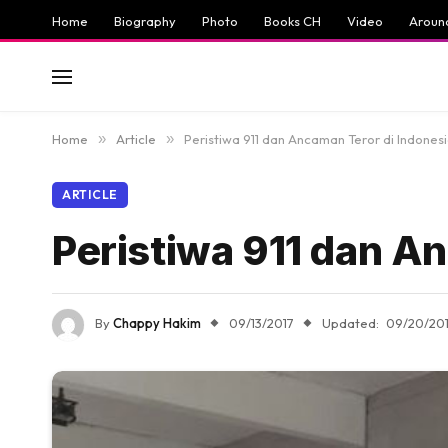
Home
Biography
Photo
Books CH
Video
Aroun
Home
»
Article
»
Peristiwa 911 dan Ancaman Teror di Indones
ARTICLE
Peristiwa 911 dan A
By
Chappy Hakim
09/13/2017
Updated:
09/20/20