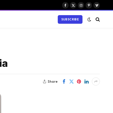
Facebook
X
Instagram
Pinterest
Vimeo
(Twitter)
SUBSCRIBE
ia
Share