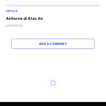
ARTICLE
Airborne di Atas Air
07/23/2026
ADD A COMMENT