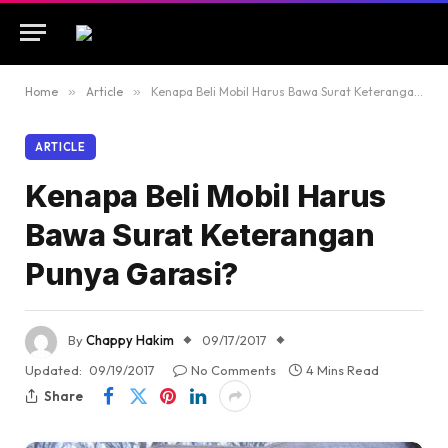
Home
»
Article
»
Kenapa Beli Mobil Harus Bawa Surat Keterangan Punya Garasi?
ARTICLE
Kenapa Beli Mobil Harus
Bawa Surat Keterangan
Punya Garasi?
By
Chappy Hakim
09/17/2017
Updated:
09/19/2017
No Comments
4 Mins Read
Share