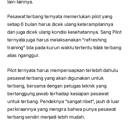
lain-lainnya.
Pesawat terbang ternyata memerlukan pilot yang
setiap 6 bulan harus dicek ulang keterampilannya
dan juga dicek ulang kondisi kesehatannya. Sang Pilot
ternyata juga harus melaksanakan “refreshing
training” bila pada kurun waktu tertentu tidak terbang
alias nganggur.
Pilot ternyata harus mempersiapkan terlebih dahulu
pesawat terbang yang akan digunakan untuk
terbang, bersama dengan petugas teknik yang
bertanggung jawab terhadap kesiapan pesawat
untuk terbang. Pendeknya “sangat ribet”, jauh di luar
perkiraannya yang mengira bahwa punya pesawat
terbang sendiri menjadi lebih mudah.