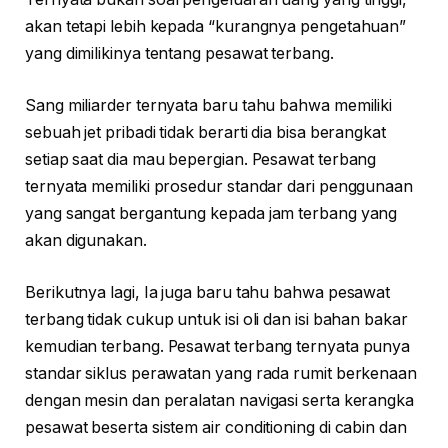
akan tetapi lebih kepada “kurangnya pengetahuan”
yang dimilikinya tentang pesawat terbang.
Sang miliarder ternyata baru tahu bahwa memiliki
sebuah jet pribadi tidak berarti dia bisa berangkat
setiap saat dia mau bepergian. Pesawat terbang
ternyata memiliki prosedur standar dari penggunaan
yang sangat bergantung kepada jam terbang yang
akan digunakan.
Berikutnya lagi, Ia juga baru tahu bahwa pesawat
terbang tidak cukup untuk isi oli dan isi bahan bakar
kemudian terbang. Pesawat terbang ternyata punya
standar siklus perawatan yang rada rumit berkenaan
dengan mesin dan peralatan navigasi serta kerangka
pesawat beserta sistem air conditioning di cabin dan