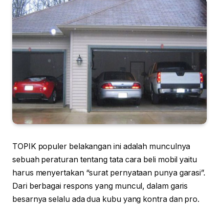
TOPIK populer belakangan ini adalah munculnya
sebuah peraturan tentang tata cara beli mobil yaitu
harus menyertakan “surat pernyataan punya garasi”.
Dari berbagai respons yang muncul, dalam garis
besarnya selalu ada dua kubu yang kontra dan pro.