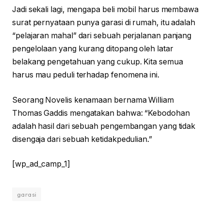
Jadi sekali lagi, mengapa beli mobil harus membawa
surat pernyataan punya garasi di rumah, itu adalah
“pelajaran mahal” dari sebuah perjalanan panjang
pengelolaan yang kurang ditopang oleh latar
belakang pengetahuan yang cukup. Kita semua
harus mau peduli terhadap fenomena ini.
Seorang Novelis kenamaan bernama William
Thomas Gaddis mengatakan bahwa: “Kebodohan
adalah hasil dari sebuah pengembangan yang tidak
disengaja dari sebuah ketidakpedulian.”
[wp_ad_camp_1]
garasi