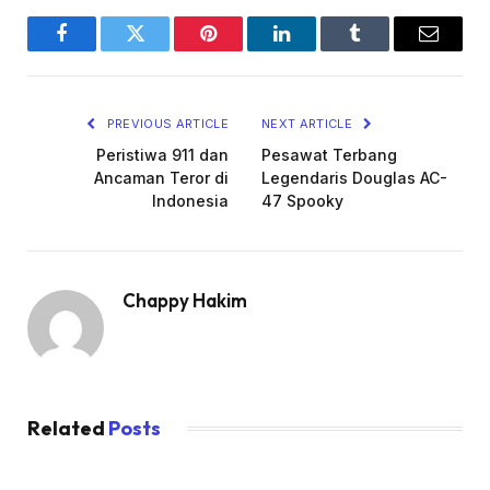
Facebook
Twitter
Pinterest
LinkedIn
Tumblr
Email
PREVIOUS ARTICLE
NEXT ARTICLE
Peristiwa 911 dan
Pesawat Terbang
Ancaman Teror di
Legendaris Douglas AC-
Indonesia
47 Spooky
Chappy Hakim
Related
Posts