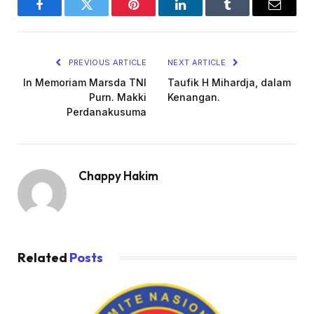
Facebook
Twitter
Pinterest
LinkedIn
Tumblr
Email
PREVIOUS ARTICLE
NEXT ARTICLE
In Memoriam Marsda TNI
Taufik H Mihardja, dalam
Purn. Makki
Kenangan.
Perdanakusuma
Chappy Hakim
Related
Posts