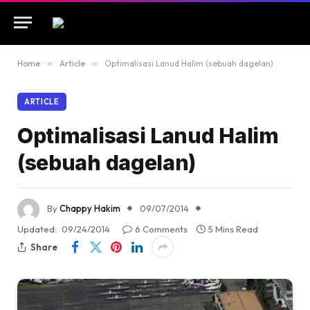
Home
»
Article
»
Optimalisasi Lanud Halim (sebuah dagelan)
ARTICLE
Optimalisasi Lanud Halim
(sebuah dagelan)
By
Chappy Hakim
09/07/2014
Updated:
09/24/2014
6 Comments
5 Mins Read
Share