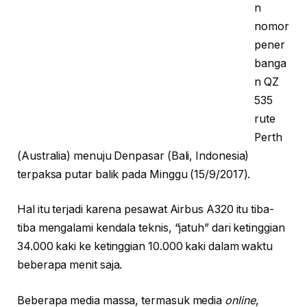
n
nomor
pener
banga
n QZ
535
rute
Perth
(Australia) menuju Denpasar (Bali, Indonesia)
terpaksa putar balik pada Minggu (15/9/2017).
Hal itu terjadi karena pesawat Airbus A320 itu tiba-
tiba mengalami kendala teknis, “jatuh” dari ketinggian
34.000 kaki ke ketinggian 10.000 kaki dalam waktu
beberapa menit saja.
Beberapa media massa, termasuk media
online
,