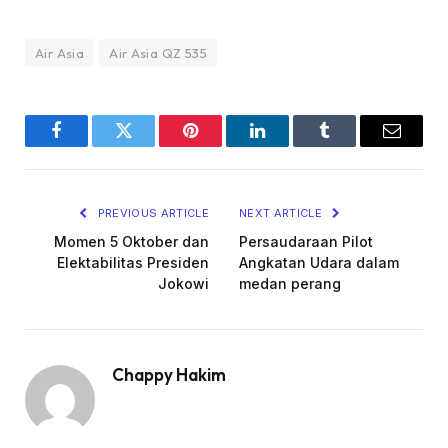
Air Asia
Air Asia QZ 535
Facebook
Twitter
Pinterest
LinkedIn
Tumblr
Email
PREVIOUS ARTICLE
NEXT ARTICLE
Momen 5 Oktober dan
Persaudaraan Pilot
Elektabilitas Presiden
Angkatan Udara dalam
Jokowi
medan perang
Chappy Hakim