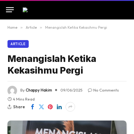
Home
»
Article
»
Menangislah Ketika Kekasihmu Pergi
ARTICLE
Menangislah Ketika
Kekasihmu Pergi
By
Chappy Hakim
09/06/2025
No Comments
4 Mins Read
Share