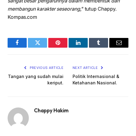
sangat besar pengaruhnya dalam membentuk dan
membangun karakter seseorang
,” tutup Chappy.
Kompas.com
Facebook
Twitter
Pinterest
LinkedIn
Tumblr
Email
PREVIOUS ARTICLE
NEXT ARTICLE
Tangan yang sudah mulai
Politik Internasional &
keriput.
Ketahanan Nasional.
Chappy Hakim