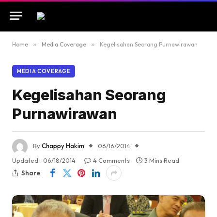
Home
»
Media Coverage
»
Kegelisahan Seorang Purnawirawan
MEDIA COVERAGE
Kegelisahan Seorang
Purnawirawan
By
Chappy Hakim
06/16/2014
Updated:
06/18/2014
4 Comments
3 Mins Read
Share