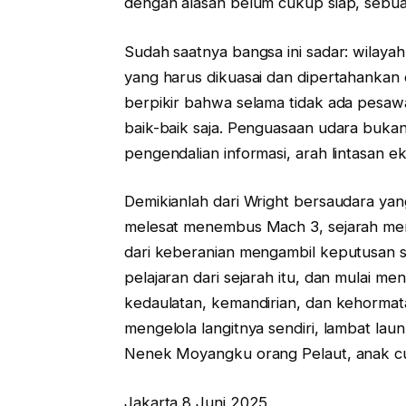
dengan alasan belum cukup siap, sebuah
Sudah saatnya bangsa ini sadar: wilaya
yang harus dikuasai dan dipertahankan 
berpikir bahwa selama tidak ada pesa
baik-baik saja. Penguasaan udara bukan 
pengendalian informasi, arah lintasan 
Demikianlah dari Wright bersaudara yan
melesat menembus Mach 3, sejarah me
dari keberanian mengambil keputusan st
pelajaran dari sejarah itu, dan mulai m
kedaulatan, kemandirian, dan kehorma
mengelola langitnya sendiri, lambat laun
Nenek Moyangku orang Pelaut, anak cu
Jakarta 8 Juni 2025