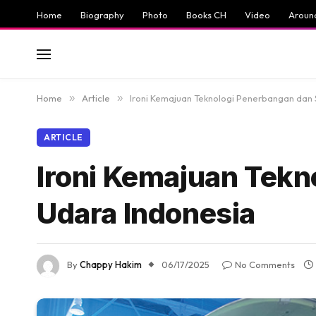
Home
Biography
Photo
Books CH
Video
Aroun
Home
»
Article
»
Ironi Kemajuan Teknologi Penerbangan dan 
ARTICLE
Ironi Kemajuan Tekn
Udara Indonesia
By
Chappy Hakim
06/17/2025
No Comments