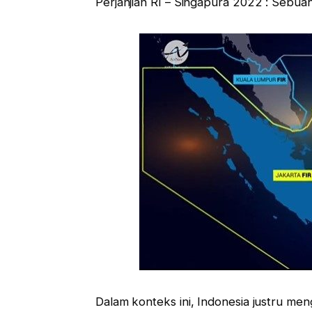
Perjanjian RI – Singapura 2022 : Sebuah
Dalam konteks ini, Indonesia justru me