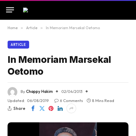
Home
»
Article
»
In Memoriam Marsekal Oetomo
ARTICLE
In Memoriam Marsekal
Oetomo
By
Chappy Hakim
02/04/2013
Updated:
06/08/2019
6 Comments
8 Mins Read
Share