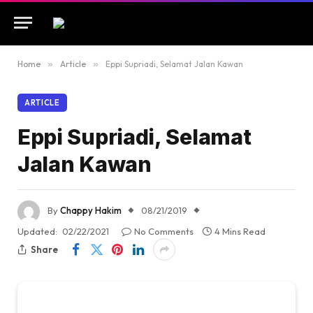
Home
»
Article
»
Eppi Supriadi, Selamat Jalan Kawan
ARTICLE
Eppi Supriadi, Selamat
Jalan Kawan
By
Chappy Hakim
08/21/2019
Updated:
02/22/2021
No Comments
4 Mins Read
Share