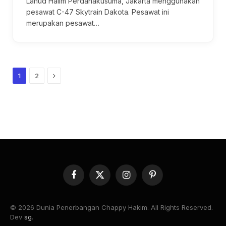
Lanud Halim Perdanakusuma, Jakarta menggunakan
pesawat C-47 Skytrain Dakota. Pesawat ini
merupakan pesawat…
Next
1
2
Facebook
X
Instagram
Pinterest
(Twitter)
© 2026 Dunia Penerbangan Chappy Hakim. All Rights Reserved.
Dev
sg
.