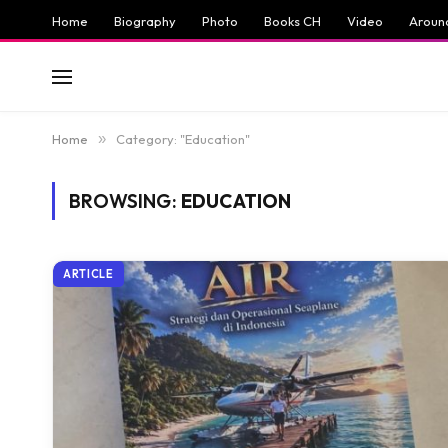
Home
Biography
Photo
Books CH
Video
Aroun
Home
»
Category: "Education"
BROWSING:
EDUCATION
ARTICLE