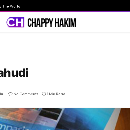
d The World
ahudi
14
No Comments
1 Min Read