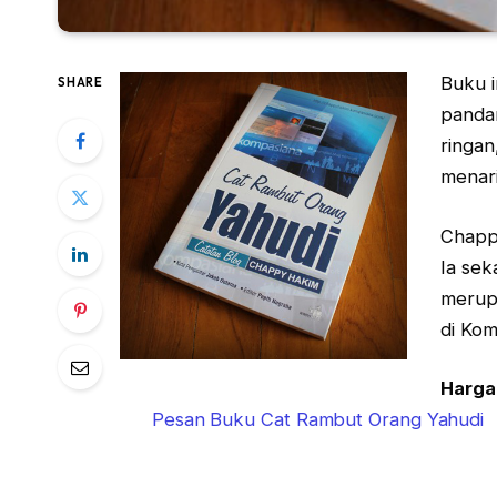
Buku i
SHARE
panda
ringan
menari
Chappy
Ia sek
merup
di Ko
Harga 
Pesan Buku Cat Rambut Orang Yahudi