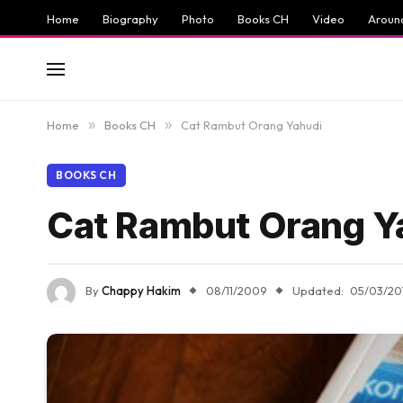
Home
Biography
Photo
Books CH
Video
Aroun
Home
»
Books CH
»
Cat Rambut Orang Yahudi
BOOKS CH
Cat Rambut Orang Y
By
Chappy Hakim
08/11/2009
Updated:
05/03/20