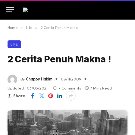
Home
»
Life
»
2 Cerita Penuh Makna !
LIFE
2 Cerita Penuh Makna !
By
Chappy Hakim
08/11/2009
Updated:
03/03/2021
7 Comments
7 Mins Read
Share