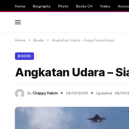
Home
Biography
Photo
Books CH
Video
Aroun
Home
»
Books
»
Angkatan Udara – Siaga Senantiasa
BOOKS
Angkatan Udara – Si
By
Chappy Hakim
08/09/2009
Updated:
08/09/2