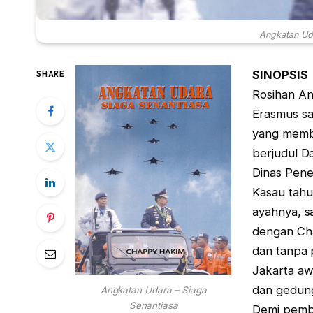
Angkatan Uda
SINOPSIS
SHARE
Rosihan An
Erasmus say
yang memb
berjudul D
Dinas Pene
Kasau tahu
ayahnya, s
dengan Cha
dan tanpa 
Jakarta aw
dan gedung
Angkatan Udara – Siaga
Senantiasa
Demi pemba