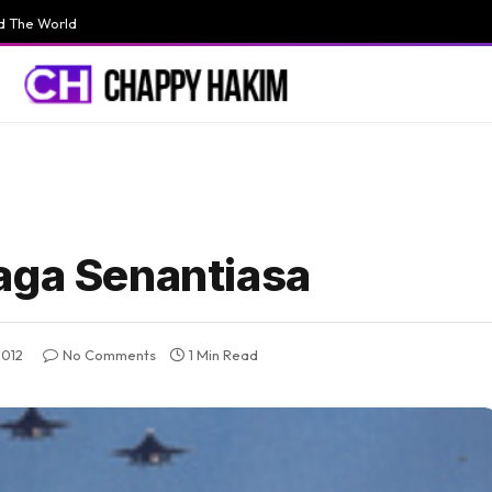
d The World
aga Senantiasa
012
No Comments
1 Min Read