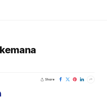
– kemana
Share