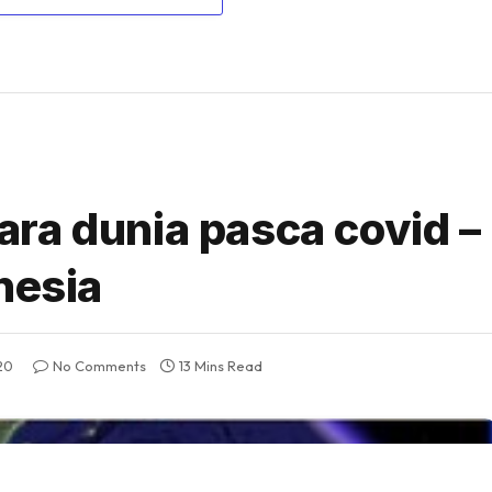
ra dunia pasca covid 
nesia
20
No Comments
13 Mins Read