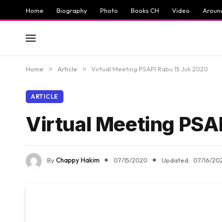
Home
Biography
Photo
Books CH
Video
Aroun
Home
»
Article
»
Virtual Meeting PSAPI Rabu 15 Juli 2020
ARTICLE
Virtual Meeting PSA
By
Chappy Hakim
07/15/2020
Updated:
07/16/20