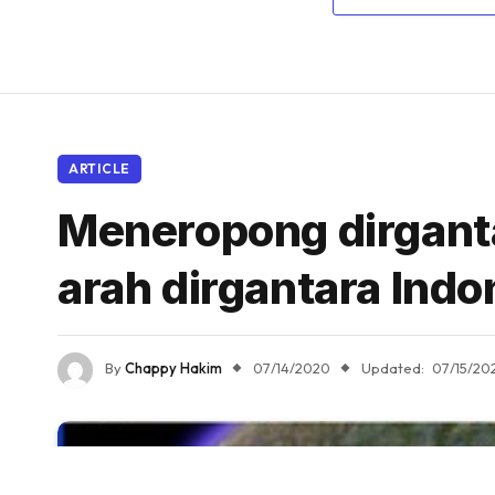
ARTICLE
Meneropong dirganta
arah dirgantara Indo
By
Chappy Hakim
07/14/2020
Updated:
07/15/20