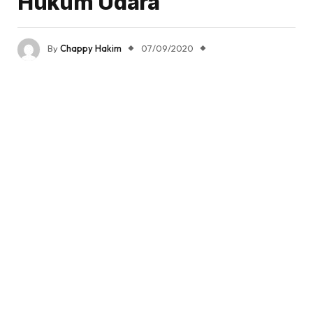
Hukum Udara
By
Chappy Hakim
07/09/2020
Updated:
02/21/2021
No Comments
2 Mins Read
Share