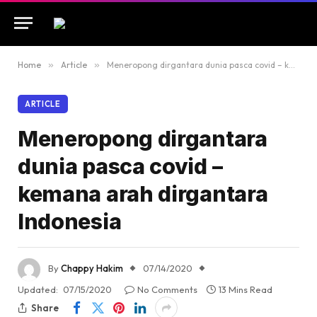
Home
»
Article
»
Meneropong dirgantara dunia pasca covid – kemana arah dirgantara Indonesia
ARTICLE
Meneropong dirgantara
dunia pasca covid –
kemana arah dirgantara
Indonesia
By
Chappy Hakim
07/14/2020
Updated:
07/15/2020
No Comments
13 Mins Read
Share