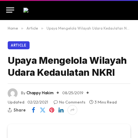
Home
»
Article
»
Upaya Mengelola Wilayah Udara Kedaulatan NKRI
ARTICLE
Upaya Mengelola Wilayah
Udara Kedaulatan NKRI
By
Chappy Hakim
08/25/2019
Updated:
02/22/2021
No Comments
3 Mins Read
Share