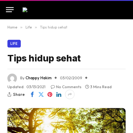
Home
»
Life
»
Tips hidup sehat
LIFE
Tips hidup sehat
By
Chappy Hakim
03/02/2009
Updated:
03/13/2021
No Comments
3 Mins Read
Share