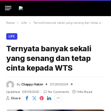
Home
»
Life
»
Ternyata banyak sekali yang senang dan tetap cinta kepada WTS
LIFE
Ternyata banyak sekali
yang senang dan tetap
cinta kepada WTS
By
Chappy Hakim
07/29/2009
Updated:
03/03/2021
No Comments
1 Min Read
Share