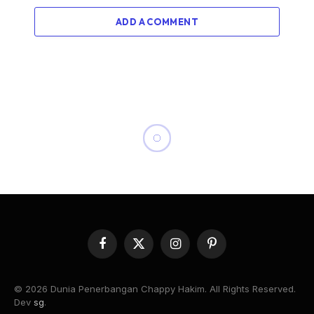
ADD A COMMENT
Facebook
X
Instagram
Pinterest
(Twitter)
© 2026 Dunia Penerbangan Chappy Hakim. All Rights Reserved.
Dev
sg
.