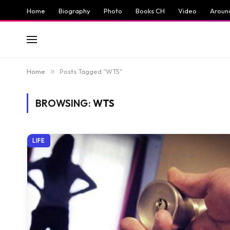
Home
Biography
Photo
Books CH
Video
Aroun
Home
»
Posts Tagged "WTS"
BROWSING:
WTS
LIFE