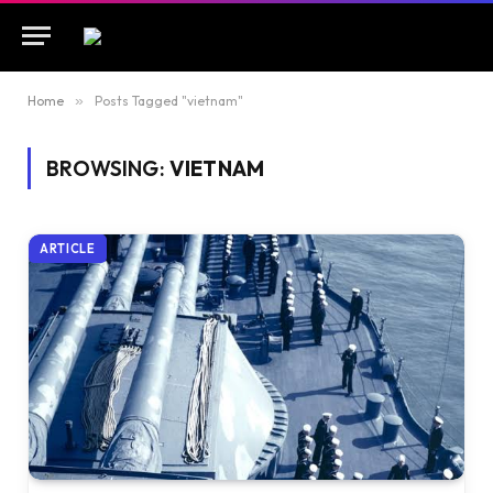
Home
»
Posts Tagged "vietnam"
BROWSING:
VIETNAM
ARTICLE