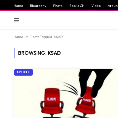
Home
Biography
Photo
Books CH
Video
Aroun
Home
»
Posts Tagged "KSAD"
BROWSING:
KSAD
ARTICLE