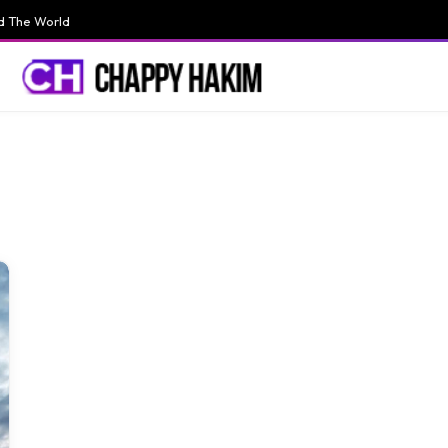
d The World
N