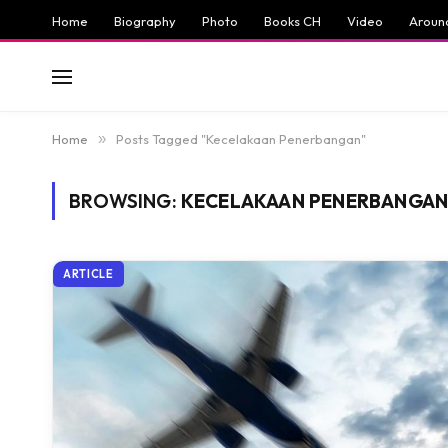
Home
Biography
Photo
Books CH
Video
Aroun
Home
»
Posts Tagged "Kecelakaan Penerbangan"
BROWSING:
KECELAKAAN PENERBANGA
ARTICLE