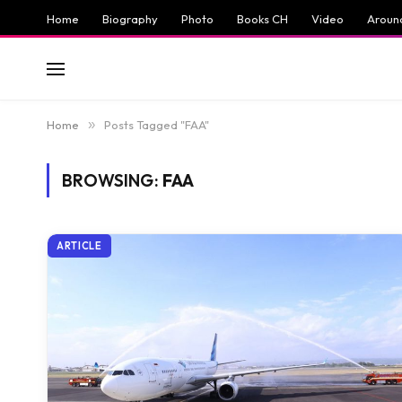
Home
Biography
Photo
Books CH
Video
Aroun
Home
»
Posts Tagged "FAA"
BROWSING:
FAA
ARTICLE