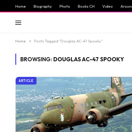
Home
Biography
Photo
Books CH
Video
Aroun
Home
»
Posts Tagged "Douglas AC-47 Spooky"
BROWSING:
DOUGLAS AC-47 SPOOKY
ARTICLE