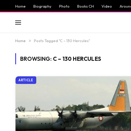
Home
Biography
Photo
Books CH
Video
Aroun
Home
»
Posts Tagged "C – 130 Hercules"
BROWSING:
C – 130 HERCULES
ARTICLE