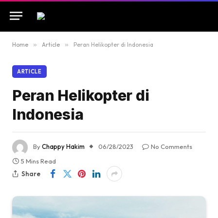
Home
»
Article
»
Peran Helikopter di Indonesia
ARTICLE
Peran Helikopter di
Indonesia
By
Chappy Hakim
06/28/2023
No Comments
5 Mins Read
Share