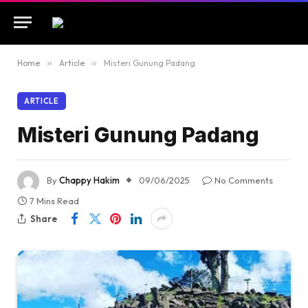
Home
»
Article
»
Misteri Gunung Padang
ARTICLE
Misteri Gunung Padang
By
Chappy Hakim
09/06/2025
No Comments
7 Mins Read
Share