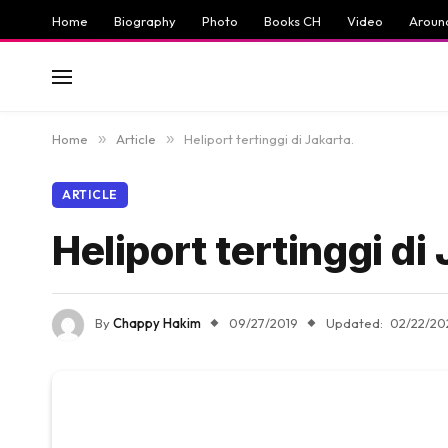
Home
Biography
Photo
Books CH
Video
Aroun
Home
»
Article
»
Heliport tertinggi di Jakarta.
ARTICLE
Heliport tertinggi di
By
Chappy Hakim
09/27/2019
Updated:
02/22/20