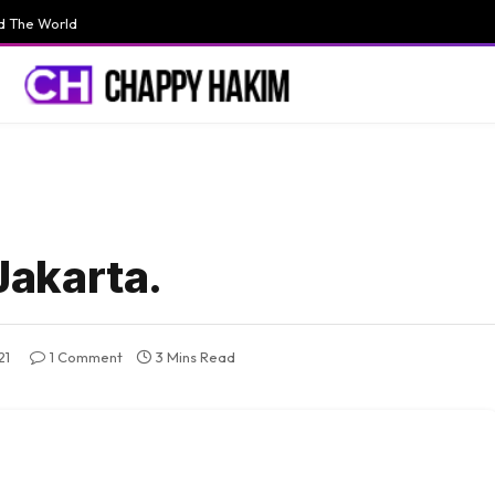
d The World
 Jakarta.
21
1 Comment
3 Mins Read