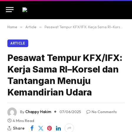
Home
»
Article
»
Pesawat Tempur KFX/IFX: Kerja Sama RI–Korsel dan Tantangan Menuju Kemandirian Udara
ARTICLE
Pesawat Tempur KFX/IFX:
Kerja Sama RI–Korsel dan
Tantangan Menuju
Kemandirian Udara
By
Chappy Hakim
07/06/2025
No Comments
4 Mins Read
Share