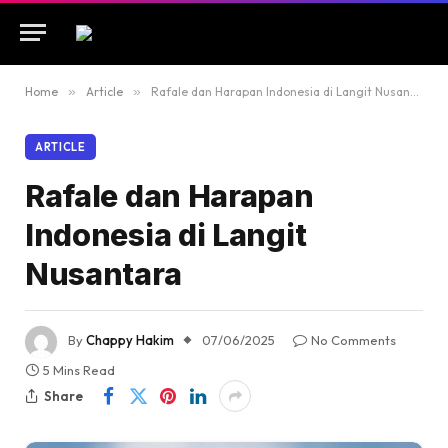
Home
»
Article
»
Rafale dan Harapan Indonesia di Langit Nusantara
ARTICLE
Rafale dan Harapan
Indonesia di Langit
Nusantara
By
Chappy Hakim
07/06/2025
No Comments
5 Mins Read
Share