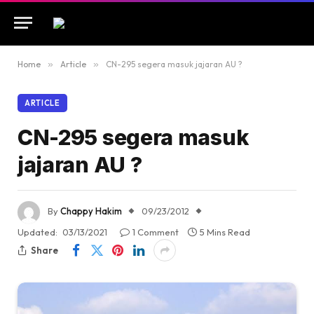
Home
»
Article
»
CN-295 segera masuk jajaran AU ?
ARTICLE
CN-295 segera masuk
jajaran AU ?
By
Chappy Hakim
09/23/2012
Updated:
03/13/2021
1 Comment
5 Mins Read
Share