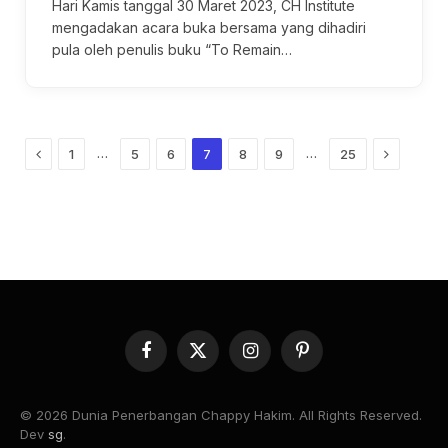
Hari Kamis tanggal 30 Maret 2023, CH Institute
mengadakan acara buka bersama yang dihadiri
pula oleh penulis buku “To Remain…
Previous
Next
…
…
1
5
6
7
8
9
25
Facebook
X
Instagram
Pinterest
(Twitter)
© 2026 Dunia Penerbangan Chappy Hakim. All Rights Reserved.
Dev
sg
.