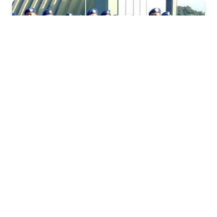
Pada 1997, saya sebagai Gubernur Akademi
Angkatan Udara di Yogyakarta menjadi tuan rumah
kunjungan resmi Kepala Staf Angkatan Udara
Pakistan, seorang jenderal berbintang empat. Dalam
pembicaraan yang santai pada jamuan makan malam
itu dia bercerita bahwa ini adalah kunjungan